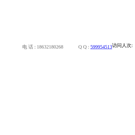
访问人次:
电 话 : 18632180268
Q Q :
599954513