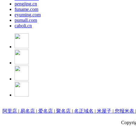
pengjing.cn
funame.com
eyuming.com
pumall.com
caboli.cn
阿里店
|
易名店
|
爱名店
|
聚名店
|
名正域名
|
米屋子
|
您报米表
Copyri